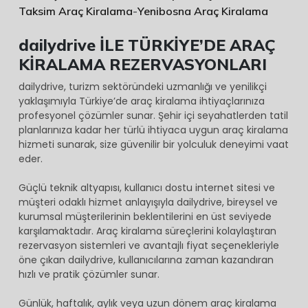
Tarih
Taksim Araç Kiralama
-
Yenibosna Araç Kiralama
/
dailydrive İLE TÜRKİYE’DE ARAÇ
Saat
KİRALAMA REZERVASYONLARI
2026-
06-
dailydrive, turizm sektöründeki uzmanlığı ve yenilikçi
yaklaşımıyla Türkiye’de araç kiralama ihtiyaçlarınıza
06
profesyonel çözümler sunar. Şehir içi seyahatlerden tatil
13:34
planlarınıza kadar her türlü ihtiyaca uygun araç kiralama
hizmeti sunarak, size güvenilir bir yolculuk deneyimi vaat
Kiralama
eder.
Süresi
Güçlü teknik altyapısı, kullanıcı dostu internet sitesi ve
Promosyon
müşteri odaklı hizmet anlayışıyla dailydrive, bireysel ve
Kodu
kurumsal müşterilerinin beklentilerini en üst seviyede
karşılamaktadır. Araç kiralama süreçlerini kolaylaştıran
rezervasyon sistemleri ve avantajlı fiyat seçenekleriyle
öne çıkan dailydrive, kullanıcılarına zaman kazandıran
Düzenle
hızlı ve pratik çözümler sunar.
Günlük, haftalık, aylık veya uzun dönem araç kiralama