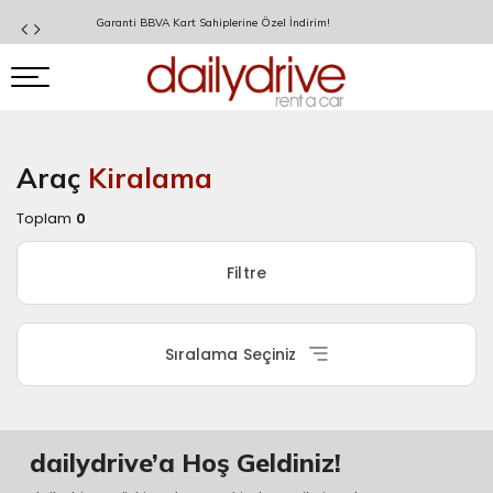
Garanti BBVA Kart Sahiplerine Özel İndirim!
Araç
Kiralama
Rezervasyon
Toplam
0
Özeti
Filtre
Alış
Ofisi
Sıralama Seçiniz
ISTANBUL
HAVALIMANI
(AIRPORT)
dailydrive’a Hoş Geldiniz!
Alış