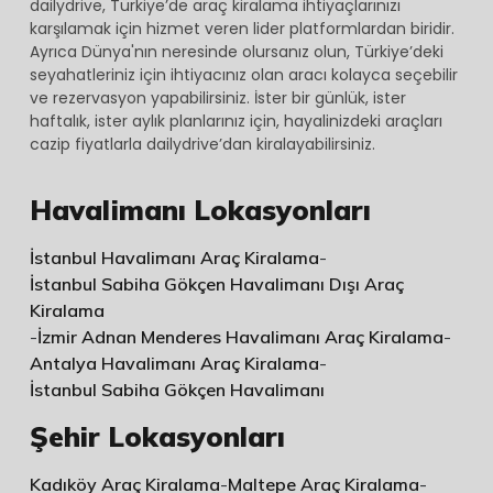
dailydrive, Türkiye’de araç kiralama ihtiyaçlarınızı
-
karşılamak için hizmet veren lider platformlardan biridir.
Tarih
Ayrıca Dünya'nın neresinde olursanız olun, Türkiye’deki
/
seyahatleriniz için ihtiyacınız olan aracı kolayca seçebilir
ve rezervasyon yapabilirsiniz. İster bir günlük, ister
Saat
haftalık, ister aylık planlarınız için, hayalinizdeki araçları
2026-
cazip fiyatlarla dailydrive’dan kiralayabilirsiniz.
06-
Havalimanı Lokasyonları
04
13:34
İstanbul Havalimanı Araç Kiralama
-
İade
İstanbul Sabiha Gökçen Havalimanı Dışı Araç
Ofisi
Kiralama
-
İzmir Adnan Menderes Havalimanı Araç Kiralama
-
ISTANBUL
Antalya Havalimanı Araç Kiralama
-
HAVALIMANI
İstanbul Sabiha Gökçen Havalimanı
(AIRPORT)
Şehir Lokasyonları
İade
-
Kadıköy Araç Kiralama
-
Maltepe Araç Kiralama
-