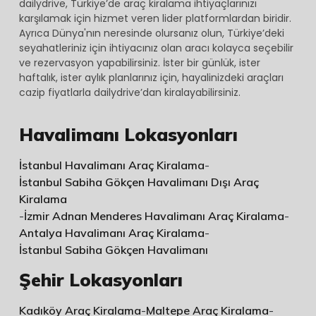
dailydrive, Türkiye’de araç kiralama ihtiyaçlarınızı
Alış
karşılamak için hizmet veren lider platformlardan biridir.
-
Ayrıca Dünya'nın neresinde olursanız olun, Türkiye’deki
Tarih
seyahatleriniz için ihtiyacınız olan aracı kolayca seçebilir
ve rezervasyon yapabilirsiniz. İster bir günlük, ister
/
haftalık, ister aylık planlarınız için, hayalinizdeki araçları
Saat
cazip fiyatlarla dailydrive’dan kiralayabilirsiniz.
2026-
Havalimanı Lokasyonları
06-
04
İstanbul Havalimanı Araç Kiralama
-
13:34
İstanbul Sabiha Gökçen Havalimanı Dışı Araç
İade
Kiralama
-
İzmir Adnan Menderes Havalimanı Araç Kiralama
-
Ofisi
Antalya Havalimanı Araç Kiralama
-
İZMİR
İstanbul Sabiha Gökçen Havalimanı
ADNAN
Şehir Lokasyonları
MENDERES
HAVALİMANI
Kadıköy Araç Kiralama
-
Maltepe Araç Kiralama
-