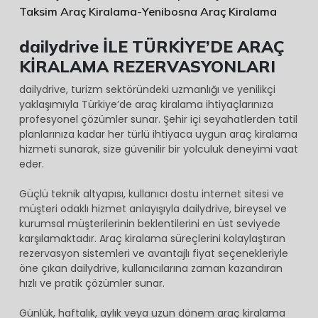
İade
Taksim Araç Kiralama
-
Yenibosna Araç Kiralama
-
dailydrive İLE TÜRKİYE’DE ARAÇ
Tarih
KİRALAMA REZERVASYONLARI
/
Saat
dailydrive, turizm sektöründeki uzmanlığı ve yenilikçi
yaklaşımıyla Türkiye’de araç kiralama ihtiyaçlarınıza
2026-
profesyonel çözümler sunar. Şehir içi seyahatlerden tatil
06-
planlarınıza kadar her türlü ihtiyaca uygun araç kiralama
06
hizmeti sunarak, size güvenilir bir yolculuk deneyimi vaat
eder.
13:34
Kiralama
Güçlü teknik altyapısı, kullanıcı dostu internet sitesi ve
müşteri odaklı hizmet anlayışıyla dailydrive, bireysel ve
Süresi
kurumsal müşterilerinin beklentilerini en üst seviyede
karşılamaktadır. Araç kiralama süreçlerini kolaylaştıran
Promosyon
rezervasyon sistemleri ve avantajlı fiyat seçenekleriyle
Kodu
öne çıkan dailydrive, kullanıcılarına zaman kazandıran
hızlı ve pratik çözümler sunar.
Düzenle
Günlük, haftalık, aylık veya uzun dönem araç kiralama