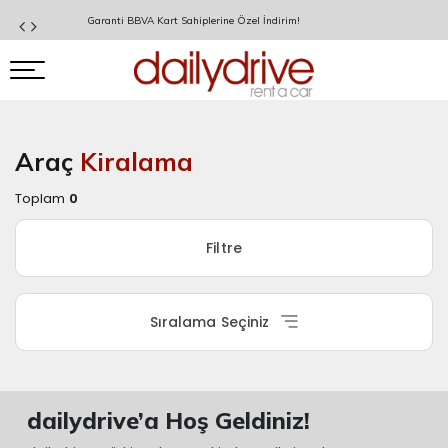
Garanti BBVA Kart Sahiplerine Özel İndirim!
Araç
Kiralama
Rezervasyon
Toplam
0
Özeti
Filtre
Alış
Ofisi
Sıralama Seçiniz
İZMİR
ADNAN
MENDERES
dailydrive’a Hoş Geldiniz!
HAVALİMANI