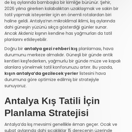
de kış aylarında bambaşka bir kimliğe bürünür. Şehir,
2026 yılına girerken kalabalıktan uzaklaşmak ve sakin bir
tatil yapmak isteyenler için en önemli rotalardan biri
haline geldi. Antalya’nın mikroklimal iklimi, kış aylarında
dahi güneşin yüzünü sıkça gösterdiği günler sunar.
Ancak Akdeniz kışının kendine has yağmurları da tatil
planlarını etkileyebilir.
Doğru bir
antalya gezi rehberi kış
planlaması, hava
durumunu merkeze almalıdır. Güneşli bir günde antik
kentleri keşfederken, yağmurlu bir günde müze ve kapalı
alanlara yönelmek tatil konforunuzu artırır. Bu yazıda,
kışın antalya’da gezilecek yerler
listesini hava
durumuna göre optimize edilmiş bir stratejiyle
sunuyoruz.
Antalya Kış Tatili İçin
Planlama Stratejisi
Antalya’da kış mevsimi genellikle ılıman geçer. Ocak ve
şubat aylarında dahi sıcaklıklar 15 derecenin üzerinde