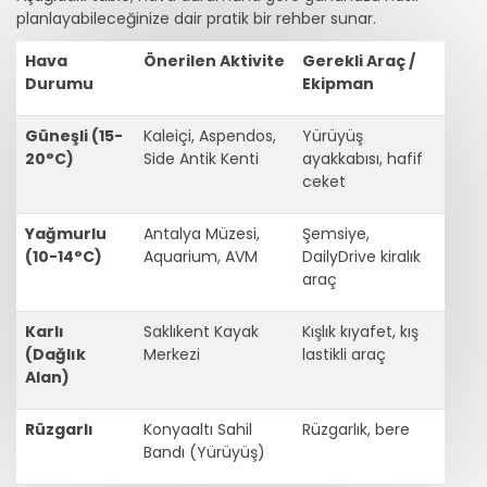
planlayabileceğinize dair pratik bir rehber sunar.
Hava
Önerilen Aktivite
Gerekli Araç /
Durumu
Ekipman
Güneşli (15-
Kaleiçi, Aspendos,
Yürüyüş
20°C)
Side Antik Kenti
ayakkabısı, hafif
ceket
Yağmurlu
Antalya Müzesi,
Şemsiye,
(10-14°C)
Aquarium, AVM
DailyDrive kiralık
araç
Karlı
Saklıkent Kayak
Kışlık kıyafet, kış
(Dağlık
Merkezi
lastikli araç
Alan)
Rüzgarlı
Konyaaltı Sahil
Rüzgarlık, bere
Bandı (Yürüyüş)