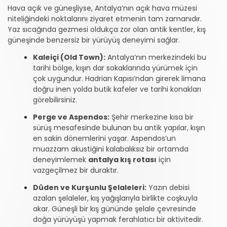
Hava açık ve güneşliyse, Antalya’nın açık hava müzesi
niteliğindeki noktalarını ziyaret etmenin tam zamanıdır.
Yaz sıcağında gezmesi oldukça zor olan antik kentler, kış
güneşinde benzersiz bir yürüyüş deneyimi sağlar.
Kaleiçi (Old Town):
Antalya’nın merkezindeki bu
tarihi bölge, kışın dar sokaklarında yürümek için
çok uygundur. Hadrian Kapısı’ndan girerek limana
doğru inen yolda butik kafeler ve tarihi konakları
görebilirsiniz.
Perge ve Aspendos:
Şehir merkezine kısa bir
sürüş mesafesinde bulunan bu antik yapılar, kışın
en sakin dönemlerini yaşar. Aspendos’un
muazzam akustiğini kalabalıksız bir ortamda
deneyimlemek
antalya kış rotası
için
vazgeçilmez bir duraktır.
Düden ve Kurşunlu Şelaleleri:
Yazın debisi
azalan şelaleler, kış yağışlarıyla birlikte coşkuyla
akar. Güneşli bir kış gününde şelale çevresinde
doğa yürüyüşü yapmak ferahlatıcı bir aktivitedir.