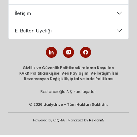
İletişim
E-Bülten Üyeliği
Gizlilik ve Güvenlik Politikası
Kiralama Koşulları
KVKK Politikası
Kişisel Veri Paylaşımı Ve İletişim İzni
Rezervasyon Değişiklik, İptal ve İade Politikası
Bostancıoğlu A.Ş. kuruluşudur.
© 2026 dailydrive - Tüm Hakları Saklıdır.
Powered by
CIQRA
| Managed by
Reklam5