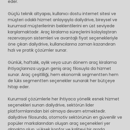
eder.
Güçlü teknik altyapısı, kullanıcı dostu internet sitesi ve
müşteri odaklı hizmet anlayışıyla dailydrive, bireysel ve
kurumsal müşterilerinin beklentilerini en üst seviyede
karşılamaktadır. Araç kiralama süreçlerini kolaylaştıran
rezervasyon sistemleri ve avantajlı fiyat seçenekleriyle
öne çıkan dailydrive, kullanıcılarına zaman kazandıran
hızlı ve pratik çözümler sunar.
Günlük, haftalık, aylık veya uzun dönem araç kiralama
ihtiyaçlarınıza uygun geniş araç filosuyla da hizmet
sunar. Araç çeşitliliği, hem ekonomik segmentten hem
de lüks segmentten seçenekler sunarak her bütçeye
hitap eder.
Kurumsal çözümlerle her ihtiyaca yönelik esnek hizmet
seçenekleri sunan dailydrive, sektörün lider
platformlarından biri olmaya devam etmektedir.
dailydrive filosunda, otomotiv sektörünün en güvenilir ve
popüler markalarından oluşan araç seçenekleri yer
almakta olup, yüksek konfor ve kaliteyi bir arada