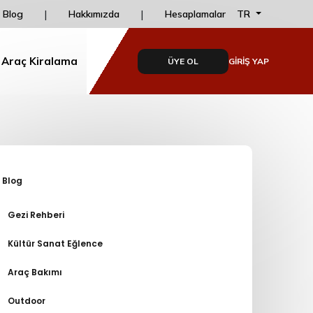
Ve
|
|
Online Ödemelerde Taksit İmkanı dailydrive'da!
TR
Blog
Hakkımızda
Hesaplamalar
 Araç Kiralama
ÜYE OL
GİRİŞ YAP
Blog
Gezi Rehberi
Kültür Sanat Eğlence
Araç Bakımı
Outdoor