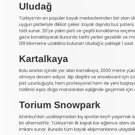
Uludağ
Türkiye’nin en popüler kayak merkezlerinden biri olan 
uygun pistleriyle dikkat çeker. Kayak dışında buz pateni,
tatil sunar. 20’ye yakın pisti ve çeşitli konaklama seçene
gece konaklayarak Bursa’da tarihi yerleri gezebilir ve me
139 kilometre uzaklıkta bulunan Uludağ’a yaklaşık 1 saat 4
Kartalkaya
Bolu sınırları içinde yer alan Kartalkaya, 2000 metre yüksek
olmaya devam ediyor. Alp disiplini ve snowboard için özel
pist uzunluğuyla, hem profesyonel hem de yeni başlayan 
tatilinizi eşsiz doğa manzaraları eşliğinde geçirmek iç
Torium Snowpark
İstanbul’dan uzaklaşmadan kış sporları keyfi yaşamak i
bir alternatiftir. Türkiye’nin ilk kapalı kar eğlence al
imkanı sunar. Burada tüm kayak ekipmanlarına ulaşabilir v