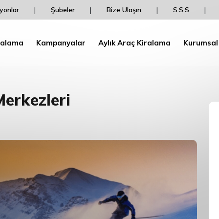
Aracını dailydrive'dan Kirala Pegasus BolPuan 
|
|
|
|
yonlar
Şubeler
Bize Ulaşın
S.S.S
İndirim Kazan!
ralama
Kampanyalar
Aylık Araç Kiralama
Kurumsal
erkezleri