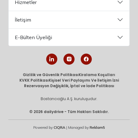
Hizmetler
İletişim
E-Bülten Üyeliği
Gizlilik ve Güvenlik Politikası
Kiralama Koşulları
KVKK Politikası
Kişisel Veri Paylaşımı Ve İletişim İzni
Rezervasyon Değişiklik, İptal ve İade Politikası
Bostancıoğlu A.Ş. kuruluşudur.
© 2026 dailydrive - Tüm Hakları Saklıdır.
Powered by
CIQRA
| Managed by
Reklam5