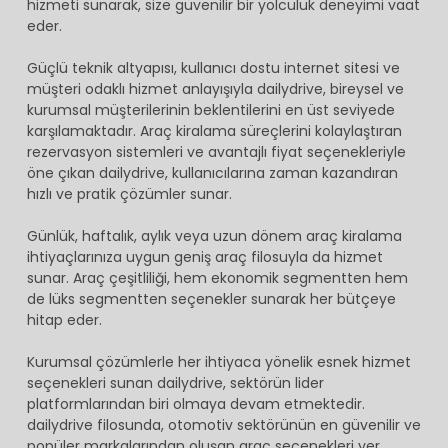
hizmeti sunarak, size güvenilir bir yolculuk deneyimi vaat
eder.
Güçlü teknik altyapısı, kullanıcı dostu internet sitesi ve
müşteri odaklı hizmet anlayışıyla dailydrive, bireysel ve
kurumsal müşterilerinin beklentilerini en üst seviyede
karşılamaktadır. Araç kiralama süreçlerini kolaylaştıran
rezervasyon sistemleri ve avantajlı fiyat seçenekleriyle
öne çıkan dailydrive, kullanıcılarına zaman kazandıran
hızlı ve pratik çözümler sunar.
Günlük, haftalık, aylık veya uzun dönem araç kiralama
ihtiyaçlarınıza uygun geniş araç filosuyla da hizmet
sunar. Araç çeşitliliği, hem ekonomik segmentten hem
de lüks segmentten seçenekler sunarak her bütçeye
hitap eder.
Kurumsal çözümlerle her ihtiyaca yönelik esnek hizmet
seçenekleri sunan dailydrive, sektörün lider
platformlarından biri olmaya devam etmektedir.
dailydrive filosunda, otomotiv sektörünün en güvenilir ve
popüler markalarından oluşan araç seçenekleri yer