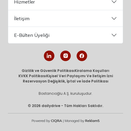
Hizmetler
İletişim
E-Bülten Üyeliği
Gizlilik ve Güvenlik Politikası
Kiralama Koşulları
KVKK Politikası
Kişisel Veri Paylaşımı Ve İletişim İzni
Rezervasyon Değişiklik, İptal ve İade Politikası
Bostancıoğlu A.Ş. kuruluşudur.
© 2026 dailydrive - Tüm Hakları Saklıdır.
Powered by
CIQRA
| Managed by
Reklam5