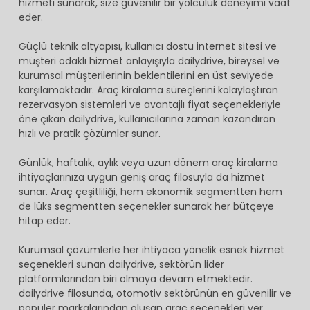
hizmeti sunarak, size güvenilir bir yolculuk deneyimi vaat
eder.
Güçlü teknik altyapısı, kullanıcı dostu internet sitesi ve
müşteri odaklı hizmet anlayışıyla dailydrive, bireysel ve
kurumsal müşterilerinin beklentilerini en üst seviyede
karşılamaktadır. Araç kiralama süreçlerini kolaylaştıran
rezervasyon sistemleri ve avantajlı fiyat seçenekleriyle
öne çıkan dailydrive, kullanıcılarına zaman kazandıran
hızlı ve pratik çözümler sunar.
Günlük, haftalık, aylık veya uzun dönem araç kiralama
ihtiyaçlarınıza uygun geniş araç filosuyla da hizmet
sunar. Araç çeşitliliği, hem ekonomik segmentten hem
de lüks segmentten seçenekler sunarak her bütçeye
hitap eder.
Kurumsal çözümlerle her ihtiyaca yönelik esnek hizmet
seçenekleri sunan dailydrive, sektörün lider
platformlarından biri olmaya devam etmektedir.
dailydrive filosunda, otomotiv sektörünün en güvenilir ve
popüler markalarından oluşan araç seçenekleri yer