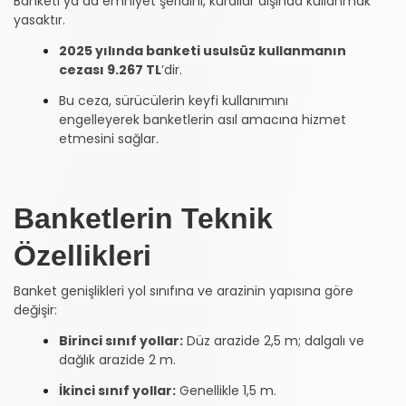
Banketi ya da emniyet şeridini, kurallar dışında kullanmak
yasaktır.
2025 yılında banketi usulsüz kullanmanın
cezası 9.267 TL
’dir.
Bu ceza, sürücülerin keyfi kullanımını
engelleyerek banketlerin asıl amacına hizmet
etmesini sağlar.
Banketlerin Teknik
Özellikleri
Banket genişlikleri yol sınıfına ve arazinin yapısına göre
değişir:
Birinci sınıf yollar:
Düz arazide 2,5 m; dalgalı ve
dağlık arazide 2 m.
İkinci sınıf yollar:
Genellikle 1,5 m.