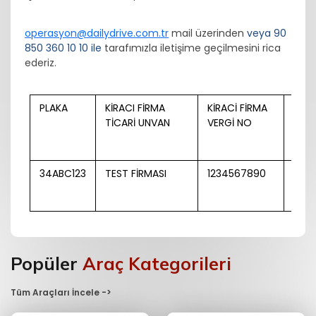
operasyon@dailydrive.com.tr
mail üzerinden
veya 90
850 360 10 10 ile
tarafımızla iletişime geçilmesini rica
ederiz.
PLAKA
KİRACI FİRMA
KİRACİ FİRMA
SÜR
TİCARİ UNVAN
VERGİ NO
ADI
34ABC123
TEST FİRMASI
1234567890
TES
Popüler
Araç Kategorileri
Tüm Araçları İncele ->