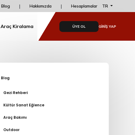
Ve
|
|
Online Ödemelerde Taksit İmkanı dailydrive'da!
TR
Blog
Hakkımızda
Hesaplamalar
 Araç Kiralama
ÜYE OL
GİRİŞ YAP
Blog
Gezi Rehberi
Kültür Sanat Eğlence
Araç Bakımı
Outdoor