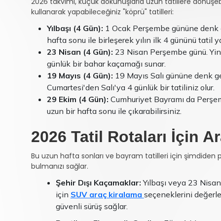
2026 takvimi, küçük dokunuşlarla uzun tatillere dönüşebil
kullanarak yapabileceğiniz "köprü" tatilleri:
Yılbaşı (4 Gün):
1 Ocak Perşembe gününe denk gel
hafta sonu ile birleşerek yılın ilk 4 gününü tatil ya
23 Nisan (4 Gün):
23 Nisan Perşembe günü. Yine
günlük bir bahar kaçamağı sunar.
19 Mayıs (4 Gün):
19 Mayıs Salı gününe denk ge
Cumartesi'den Salı'ya 4 günlük bir tatiliniz olur.
29 Ekim (4 Gün):
Cumhuriyet Bayramı da Perşem
uzun bir hafta sonu ile çıkarabilirsiniz.
2026 Tatil Rotaları İçin A
Bu uzun hafta sonları ve bayram tatilleri için şimdiden
bulmanızı sağlar.
Şehir Dışı Kaçamaklar:
Yılbaşı veya 23 Nisan 
için
SUV araç kiralama
seçeneklerini değerle
güvenli sürüş sağlar.