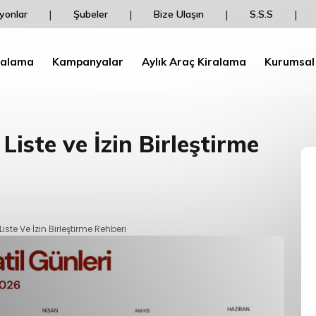
Aracını dailydrive'dan Kirala Pegasus BolPuan 
|
|
|
|
yonlar
Şubeler
Bize Ulaşın
S.S.S
İndirim Kazan!
ralama
Kampanyalar
Aylık Araç Kiralama
Kurumsal
Liste ve İzin Birleştirme
iste Ve İzin Birleştirme Rehberi