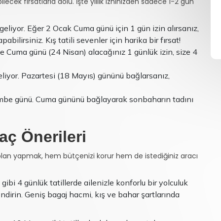
ecek fırsatlarla dolu. İşte yıllık izninizden sadece 1-2 gün
iyor. Eğer 2 Ocak Cuma günü için 1 gün izin alırsanız,
pabilirsiniz. Kış tatili sevenler için harika bir fırsat!
 Cuma günü (24 Nisan) alacağınız 1 günlük izin, size 4
liyor. Pazartesi (18 Mayıs) gününü bağlarsanız,
be günü. Cuma gününü bağlayarak sonbaharın tadını
raç Önerileri
 plan yapmak, hem bütçenizi korur hem de istediğiniz aracı
gibi 4 günlük tatillerde ailenizle konforlu bir yolculuk
ndirin. Geniş bagaj hacmi, kış ve bahar şartlarında