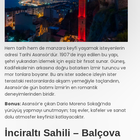
Hem tarih hem de manzara keyfi yaşamak isteyenlerin
adresi Tarihi Asansör’dür. 1907’de inşa edilen bu yapı,
şehri yukarıdan izlemek için eşsiz bir fırsat sunar. Güneş,
Kadifekale’nin arkasına doğru batarken İzmir turuncu ve
mor tonlara boyanır. Bu anı ister sadece izleyin ister
terastaki restoranlarda akşam yemeğiyle taçlandırın,
Asansör’de gün batımı İzmir’in en romantik
deneyimlerinden biridir.
Bonus:
Asansör’e çıkan Dario Moreno Sokağı’nda
yürüyüş yapmayı unutmayın; taş evler, kafeler ve sanat
dolu atmosfer keyfinizi katlayacaktır.
İnciraltı Sahili – Balçova