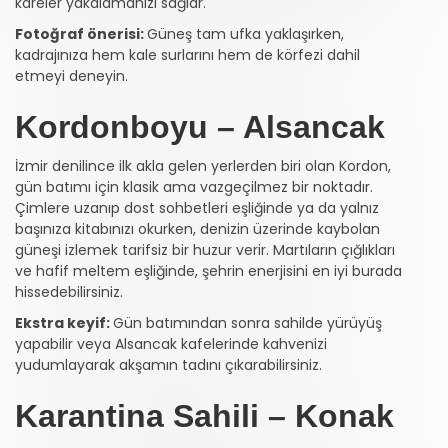
kareler yakalamanızı sağlar.
Fotoğraf önerisi:
Güneş tam ufka yaklaşırken,
kadrajınıza hem kale surlarını hem de körfezi dahil
etmeyi deneyin.
Kordonboyu – Alsancak
İzmir denilince ilk akla gelen yerlerden biri olan Kordon,
gün batımı için klasik ama vazgeçilmez bir noktadır.
Çimlere uzanıp dost sohbetleri eşliğinde ya da yalnız
başınıza kitabınızı okurken, denizin üzerinde kaybolan
güneşi izlemek tarifsiz bir huzur verir. Martıların çığlıkları
ve hafif meltem eşliğinde, şehrin enerjisini en iyi burada
hissedebilirsiniz.
Ekstra keyif:
Gün batımından sonra sahilde yürüyüş
yapabilir veya Alsancak kafelerinde kahvenizi
yudumlayarak akşamın tadını çıkarabilirsiniz.
Karantina Sahili – Konak