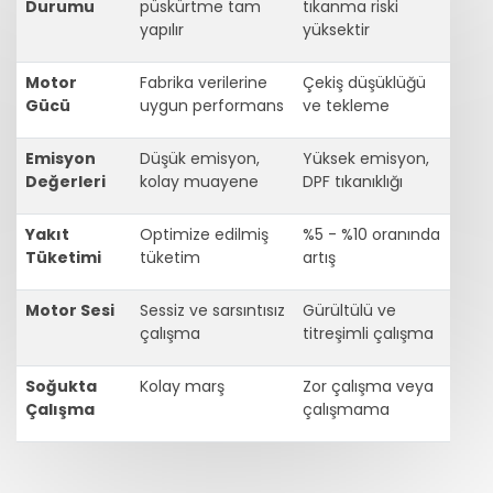
Durumu
püskürtme tam
tıkanma riski
yapılır
yüksektir
Motor
Fabrika verilerine
Çekiş düşüklüğü
Gücü
uygun performans
ve tekleme
Emisyon
Düşük emisyon,
Yüksek emisyon,
Değerleri
kolay muayene
DPF tıkanıklığı
Yakıt
Optimize edilmiş
%5 - %10 oranında
Tüketimi
tüketim
artış
Motor Sesi
Sessiz ve sarsıntısız
Gürültülü ve
çalışma
titreşimli çalışma
Soğukta
Kolay marş
Zor çalışma veya
Çalışma
çalışmama