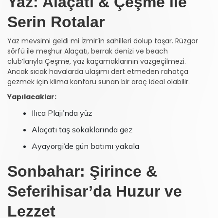
Yaz: Alaçatı & Çeşme ile
Serin Rotalar
Yaz mevsimi geldi mi İzmir’in sahilleri dolup taşar. Rüzgar
sörfü ile meşhur Alaçatı, berrak denizi ve beach
club’larıyla Çeşme, yaz kaçamaklarının vazgeçilmezi.
Ancak sıcak havalarda ulaşımı dert etmeden rahatça
gezmek için klima konforu sunan bir araç ideal olabilir.
Yapılacaklar:
Ilıca Plajı’nda yüz
Alaçatı taş sokaklarında gez
Ayayorgi’de gün batımı yakala
Sonbahar: Şirince &
Seferihisar’da Huzur ve
Lezzet